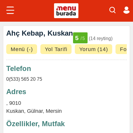
Ahç Kebap, Kuskan
5
/5
(14 reyting)
Menü (-)
Yol Tarifi
Yorum (14)
Fotoğ
Telefon
0(533) 565 20 75
Adres
, 9010
Kuskan,
Gülnar
,
Mersin
Özellikler, Mutfak