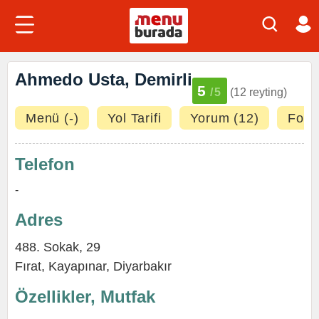
Ahmedo Usta, Demirli
5
/5
(12 reyting)
Menü (-)
Yol Tarifi
Yorum (12)
Fotoğ
Telefon
-
Adres
488. Sokak, 29
Fırat
,
Kayapınar
,
Diyarbakır
Özellikler, Mutfak