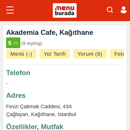
Akademia Cafe, Kağıthane
5
/5
(9 reyting)
Menü (-)
Yol Tarifi
Yorum (9)
Fotoğr
Telefon
-
Adres
Fevzi Çakmak Caddesi, 43A
Çağlayan
,
Kağıthane
,
İstanbul
Özellikler, Mutfak