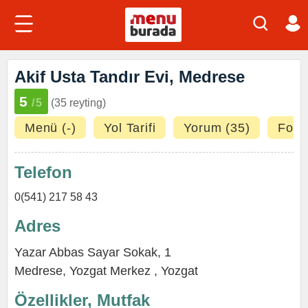
Akif Usta Tandır Evi, Medrese
5
/5
(35 reyting)
Menü (-)
Yol Tarifi
Yorum (35)
Fotoğ
Telefon
0(541) 217 58 43
Adres
Yazar Abbas Sayar Sokak, 1
Medrese
,
Yozgat Merkez
,
Yozgat
Özellikler, Mutfak