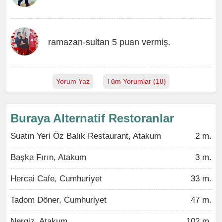
ramazan-sultan 5 puan vermiş.
Yorum Yaz
Tüm Yorumlar (18)
Buraya Alternatif Restoranlar
Suatın Yeri Öz Balık Restaurant, Atakum
2 m.
Başka Fırın, Atakum
3 m.
Hercai Cafe, Cumhuriyet
33 m.
Tadom Döner, Cumhuriyet
47 m.
Nergiz, Atakum
102 m.