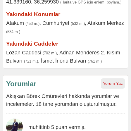
41.339160, 36.259930
(Harita ve GPS için enlem, boylam.)
Yakındaki Konumlar
Atakum
,
Cumhuriyet
,
Atakum Merkez
(453 m.)
(532 m.)
(534 m.)
Yakındaki Caddeler
Lozan Caddesi
,
Adnan Menderes 2. Kısım
(702 m.)
Bulvarı
,
İsmet İnönü Bulvarı
(721 m.)
(761 m.)
Yorumlar
Yorum Yaz
Akışkan Börek Ömürevleri hakkında yorumlar ve
incelemeler. 18 tane yorumdan oluşturulmuştur.
muhittinb 5 puan vermiş.