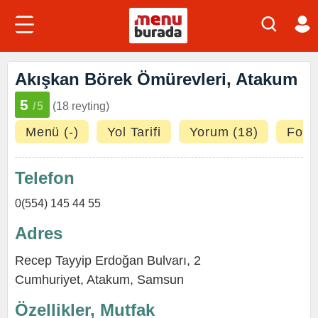
Akışkan Börek Ömürevleri, Atakum
5
/5
(18 reyting)
Menü (-)
Yol Tarifi
Yorum (18)
Fotoğ
Telefon
0(554) 145 44 55
Adres
Recep Tayyip Erdoğan Bulvarı, 2
Cumhuriyet
,
Atakum
,
Samsun
Özellikler, Mutfak