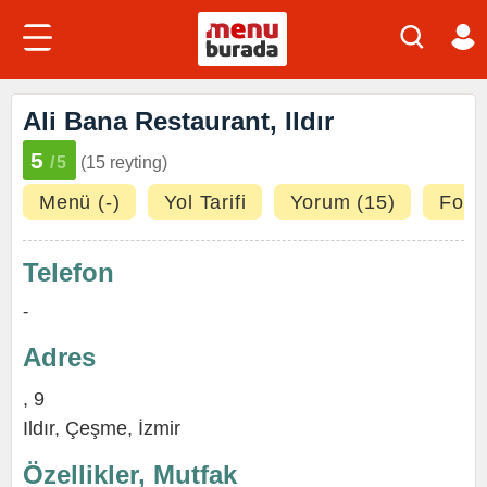
Ali Bana Restaurant, Ildır
5
/5
(15 reyting)
Menü (-)
Yol Tarifi
Yorum (15)
Fotoğ
Telefon
-
Adres
, 9
Ildır
,
Çeşme
,
İzmir
Özellikler, Mutfak