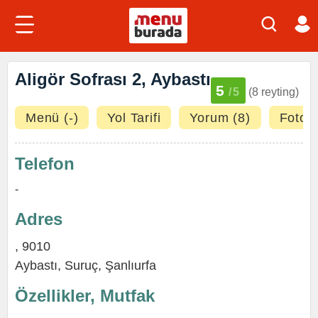
Aligör Sofrası 2, Aybastı
5
/5
(8 reyting)
Menü (-)
Yol Tarifi
Yorum (8)
Fotoğr
Telefon
-
Adres
, 9010
Aybastı,
Suruç
,
Şanlıurfa
Özellikler, Mutfak