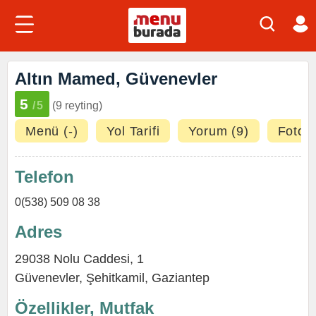
Altın Mamed, Güvenevler
5
/5
(9 reyting)
Menü (-)
Yol Tarifi
Yorum (9)
Fotoğr
Telefon
0(538) 509 08 38
Adres
29038 Nolu Caddesi, 1
Güvenevler
,
Şehitkamil
,
Gaziantep
Özellikler, Mutfak