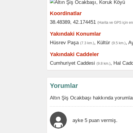
Koordinatlar
38.48389, 42.174451
(Harita ve GPS için e
Yakındaki Konumlar
Hüsrev Paşa
,
Kültür
,
Ay
(7.3 km.)
(9.5 km.)
Yakındaki Caddeler
Cumhuriyet Caddesi
,
Hal Cad
(9.8 km.)
Yorumlar
Altın Şiş Ocakbaşı hakkında yorumlar
ayke 5 puan vermiş.