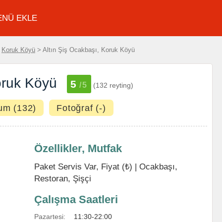
ENÜ EKLE
>
Koruk Köyü
> Altın Şiş Ocakbaşı, Koruk Köyü
oruk Köyü
5
/5
(132 reyting)
um (132)
Fotoğraf (-)
Özellikler, Mutfak
Paket Servis Var, Fiyat (₺) |
Ocakbaşı
,
Restoran
,
Şişçi
Çalışma Saatleri
Pazartesi:
11:30-22:00