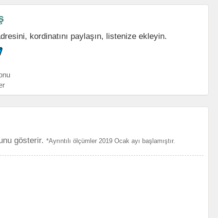
ş
esini, kordinatını paylaşın, listenize ekleyin.
onu
er
unu gösterir.
*Ayrıntılı ölçümler 2019 Ocak ayı başlamıştır.