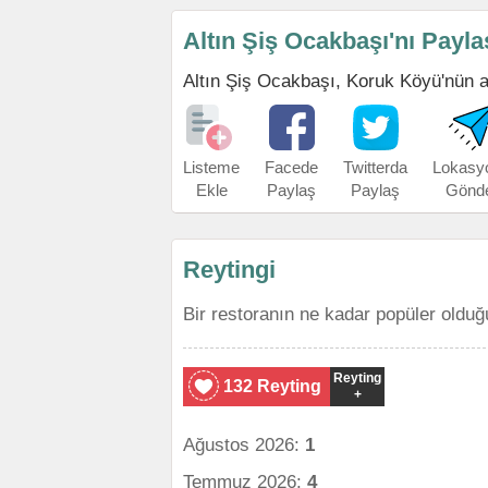
Altın Şiş Ocakbaşı'nı Payla
Altın Şiş Ocakbaşı, Koruk Köyü'nün adr
Listeme
Facede
Twitterda
Lokasy
Ekle
Paylaş
Paylaş
Gönd
Reytingi
Bir restoranın ne kadar popüler olduğ
Reyting
132 Reyting
+
Ağustos 2026:
1
Temmuz 2026:
4