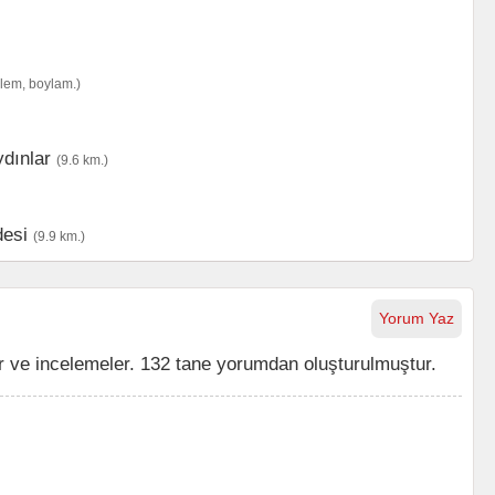
nlem, boylam.)
dınlar
(9.6 km.)
desi
(9.9 km.)
Yorum Yaz
 ve incelemeler. 132 tane yorumdan oluşturulmuştur.