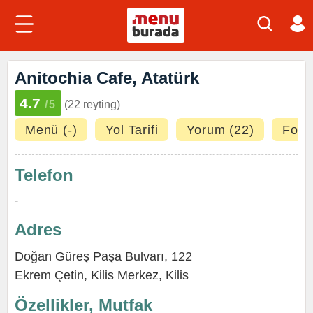
Anitochia Cafe, Atatürk
4.7
/5
(22 reyting)
Menü (-)
Yol Tarifi
Yorum (22)
Fotoğ
Telefon
-
Adres
Doğan Güreş Paşa Bulvarı, 122
Ekrem Çetin
,
Kilis Merkez
,
Kilis
Özellikler, Mutfak