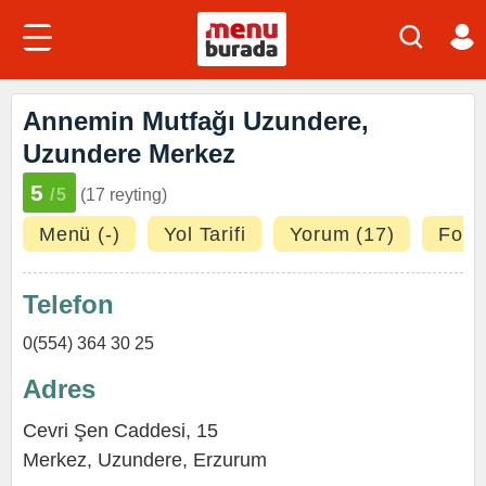
Annemin Mutfağı Uzundere,
Uzundere Merkez
5
/5
(17 reyting)
Menü (-)
Yol Tarifi
Yorum (17)
Fotoğ
Telefon
0(554) 364 30 25
Adres
Cevri Şen Caddesi, 15
Merkez,
Uzundere
,
Erzurum