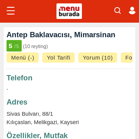
Antep Baklavacısı, Mimarsinan
5
/5
(10 reyting)
Menü (-)
Yol Tarifi
Yorum (10)
Fotoğ
Telefon
-
Adres
Sivas Bulvarı, 88/1
Kılıçaslan
,
Melikgazi
,
Kayseri
Özellikler, Mutfak