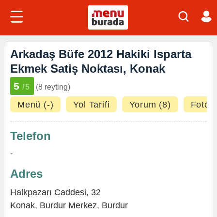
Arkadaş Büfe 2012 Hakiki Isparta
Ekmek Satiş Noktası, Konak
5
/5
(8 reyting)
Menü (-)
Yol Tarifi
Yorum (8)
Fotoğr
Telefon
-
Adres
Halkpazarı Caddesi, 32
Konak
,
Burdur Merkez
,
Burdur