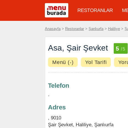
RESTORANLAR
M
Anasayfa
>
Restoranlar
>
Şanlıurfa
>
Haliliye
>
Ş
Asa, Şair Şevket
5
/5
Menü (-)
Yol Tarifi
Yor
Telefon
-
Adres
, 9010
Şair Şevket
,
Haliliye
,
Şanlıurfa