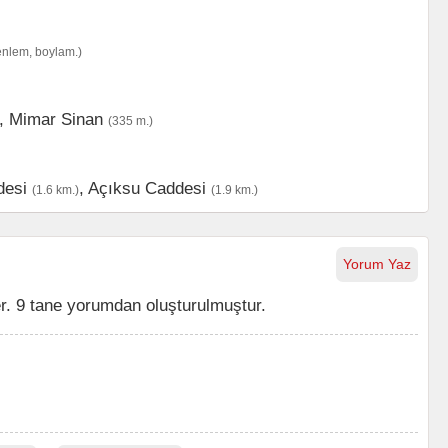
enlem, boylam.)
,
Mimar Sinan
(335 m.)
desi
,
Açıksu Caddesi
(1.6 km.)
(1.9 km.)
Yorum Yaz
r. 9 tane yorumdan oluşturulmuştur.