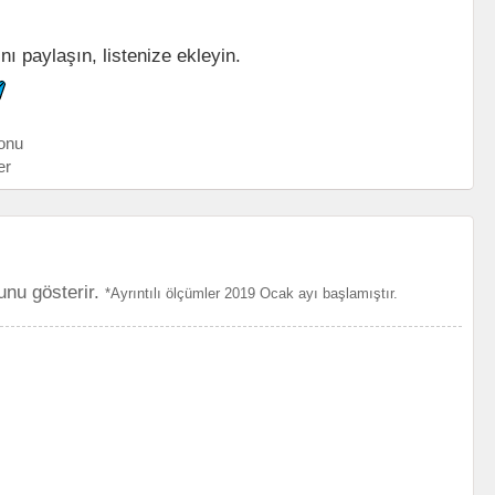
nı paylaşın, listenize ekleyin.
onu
er
unu gösterir.
*Ayrıntılı ölçümler 2019 Ocak ayı başlamıştır.