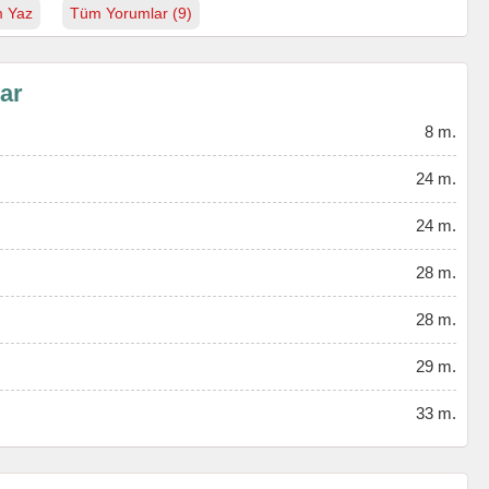
 Yaz
Tüm Yorumlar (9)
lar
8 m.
24 m.
24 m.
28 m.
28 m.
29 m.
33 m.