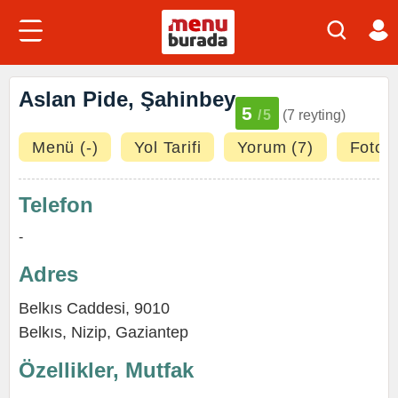
Aslan Pide, Şahinbey
5
/5
(7 reyting)
Menü (-)
Yol Tarifi
Yorum (7)
Fotoğr
Telefon
-
Adres
Belkıs Caddesi, 9010
Belkıs
,
Nizip
,
Gaziantep
Özellikler, Mutfak