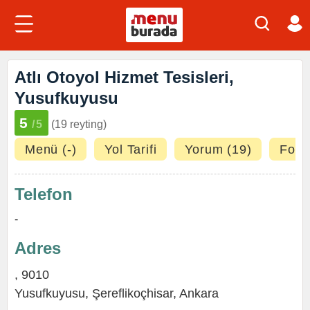
Atlı Otoyol Hizmet Tesisleri,
Yusufkuyusu
5
/5
(19 reyting)
Menü (-)
Yol Tarifi
Yorum (19)
Fotoğ
Telefon
-
Adres
, 9010
Yusufkuyusu,
Şereflikoçhisar
,
Ankara