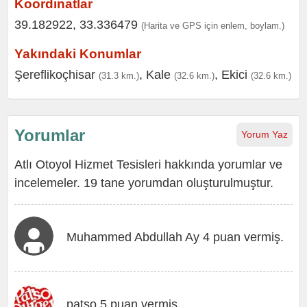
Koordinatlar
39.182922, 33.336479
(Harita ve GPS için enlem, boylam.)
Yakındaki Konumlar
Şereflikoçhisar
,
Kale
,
Ekici
(31.3 km.)
(32.6 km.)
(32.6 km.)
Yorumlar
Yorum Yaz
Atlı Otoyol Hizmet Tesisleri hakkında yorumlar ve
incelemeler. 19 tane yorumdan oluşturulmuştur.
Muhammed Abdullah Ay 4 puan vermiş.
patso 5 puan vermiş.