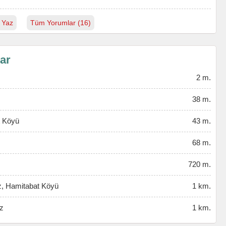
 Yaz
Tüm Yorumlar (16)
lar
2 m.
38 m.
t Köyü
43 m.
68 m.
720 m.
z, Hamitabat Köyü
1 km.
z
1 km.