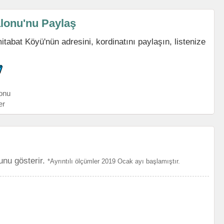
alonu'nu Paylaş
abat Köyü'nün adresini, kordinatını paylaşın, listenize
onu
er
unu gösterir.
*Ayrıntılı ölçümler 2019 Ocak ayı başlamıştır.