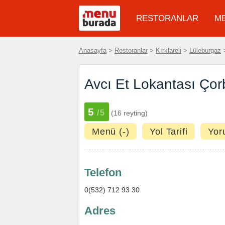
RESTORANLAR
M
Anasayfa
>
Restoranlar
>
Kırklareli
>
Lüleburgaz
>
Avcı Et Lokantası Ço
5
/5
(16 reyting)
Menü (-)
Yol Tarifi
Yor
Telefon
0(532) 712 93 30
Adres