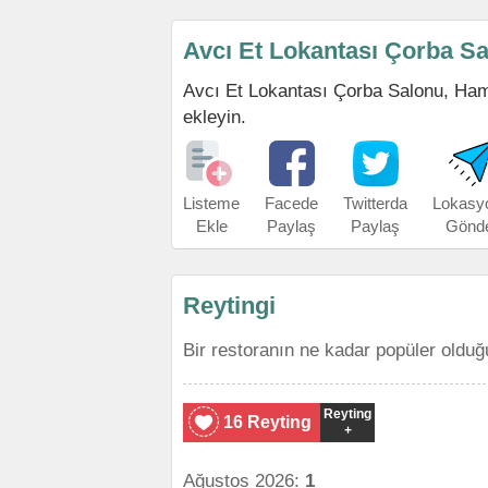
Avcı Et Lokantası Çorba S
Avcı Et Lokantası Çorba Salonu, Hamit
ekleyin.
Listeme
Facede
Twitterda
Lokasy
Ekle
Paylaş
Paylaş
Gönd
Reytingi
Bir restoranın ne kadar popüler olduğ
Reyting
16 Reyting
+
Ağustos 2026:
1