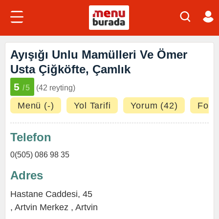
Ayışığı Unlu Mamülleri Ve Ömer
Usta Çiğköfte, Çamlık
5
/5
(42 reyting)
Menü (-)
Yol Tarifi
Yorum (42)
Fotoğ
Telefon
0(505) 086 98 35
Adres
Hastane Caddesi, 45
,
Artvin Merkez
,
Artvin