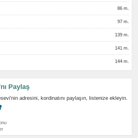
86 m.
97 m.
139 m.
141 m.
144 m.
nı Paylaş
i'nin adresini, kordinatını paylaşın, listenize ekleyin.
onu
er