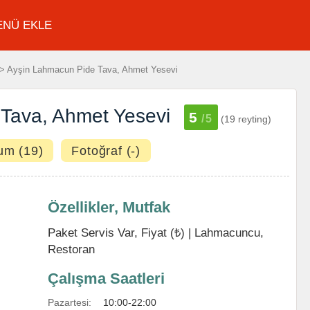
ENÜ EKLE
> Ayşin Lahmacun Pide Tava, Ahmet Yesevi
Tava, Ahmet Yesevi
5
/5
(19 reyting)
um (19)
Fotoğraf (-)
Özellikler, Mutfak
Paket Servis Var, Fiyat (₺) |
Lahmacuncu
,
Restoran
Çalışma Saatleri
Pazartesi:
10:00-22:00