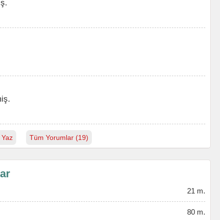
ş.
iş.
 Yaz
Tüm Yorumlar (19)
lar
21 m.
80 m.