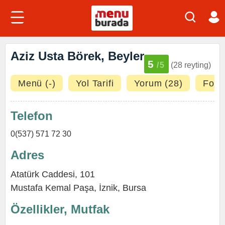
Aziz Usta Börek, Beyler
5
/5
(28 reyting)
Menü (-)
Yol Tarifi
Yorum (28)
Fotoğ
Telefon
0(537) 571 72 30
Adres
Atatürk Caddesi, 101
Mustafa Kemal Paşa
,
İznik
,
Bursa
Özellikler, Mutfak