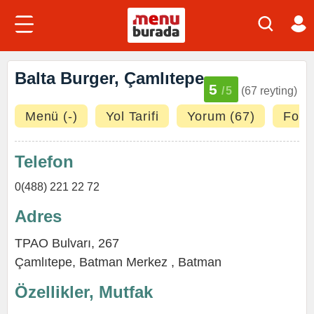
Balta Burger, Çamlıtepe
5
/5
(67 reyting)
Menü (-)
Yol Tarifi
Yorum (67)
Fotoğ
Telefon
0(488) 221 22 72
Adres
TPAO Bulvarı, 267
Çamlıtepe
,
Batman Merkez
,
Batman
Özellikler, Mutfak