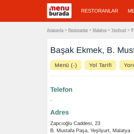
RESTORANLAR
M
Anasayfa
>
Restoranlar
>
Malatya
>
Yeşilyurt
> B
Başak Ekmek, B. Mus
Menü (-)
Yol Tarifi
Yor
Telefon
-
Adres
Zapcıoğlu Caddesi, 23
B. Mustafa Paşa,
Yeşilyurt
,
Malatya