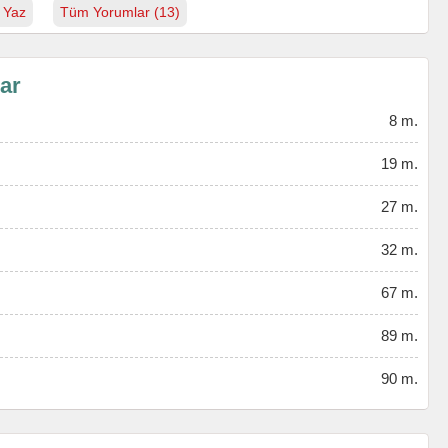
 Yaz
Tüm Yorumlar (13)
lar
8 m.
19 m.
27 m.
32 m.
67 m.
89 m.
90 m.