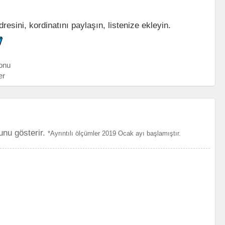
sini, kordinatını paylaşın, listenize ekleyin.
onu
er
unu gösterir.
*Ayrıntılı ölçümler 2019 Ocak ayı başlamıştır.