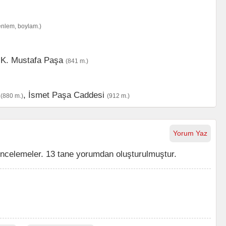
enlem, boylam.)
,
K. Mustafa Paşa
(841 m.)
,
İsmet Paşa Caddesi
(880 m.)
(912 m.)
Yorum Yaz
celemeler. 13 tane yorumdan oluşturulmuştur.