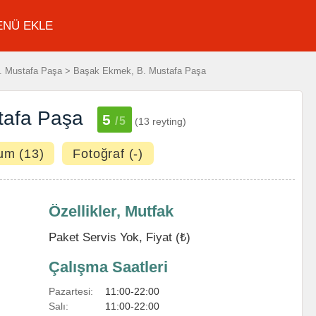
ENÜ EKLE
. Mustafa Paşa > Başak Ekmek, B. Mustafa Paşa
tafa Paşa
5
/5
(13 reyting)
um (13)
Fotoğraf (-)
Özellikler, Mutfak
Paket Servis Yok, Fiyat (₺)
Çalışma Saatleri
Pazartesi:
11:00-22:00
Salı:
11:00-22:00