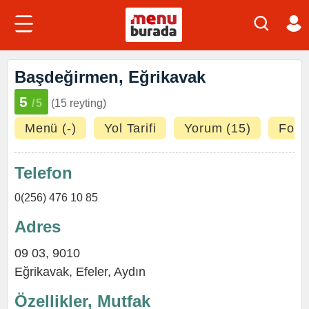
Başdeğirmen, Eğrikavak
5
/5
(15 reyting)
Menü (-)
Yol Tarifi
Yorum (15)
Fotoğ
Telefon
0(256) 476 10 85
Adres
09 03, 9010
Eğrikavak,
Efeler
,
Aydın
Özellikler, Mutfak