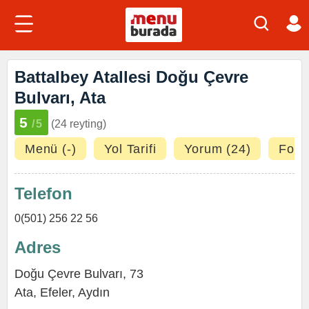
Battalbey Atallesi Doğu Çevre
Bulvarı, Ata
5
/5
(24 reyting)
Menü (-)
Yol Tarifi
Yorum (24)
Fotoğ
Telefon
0(501) 256 22 56
Adres
Doğu Çevre Bulvarı, 73
Ata
,
Efeler
,
Aydın