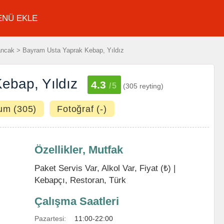
ENÜ EKLE
ncak > Bayram Usta Yaprak Kebap, Yıldız
ebap, Yıldız
4.3
/5
(305 reyting)
um (305)
Fotoğraf (-)
Özellikler, Mutfak
Paket Servis Var, Alkol Var, Fiyat (₺) |
Kebapçı
,
Restoran
,
Türk
Çalışma Saatleri
Pazartesi:
11:00-22:00