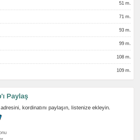
51 m.
71 m.
93 m.
99 m.
108 m.
109 m.
'ı Paylaş
resini, kordinatını paylaşın, listenize ekleyin.
onu
er