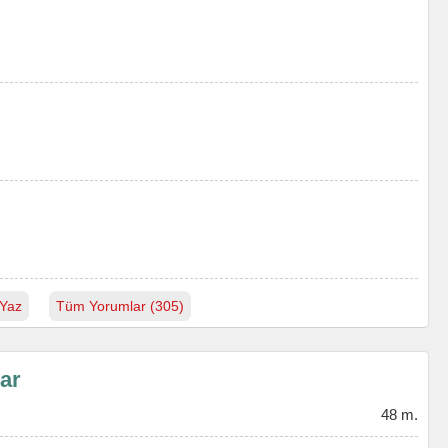
Yaz
Tüm Yorumlar (305)
lar
48 m.