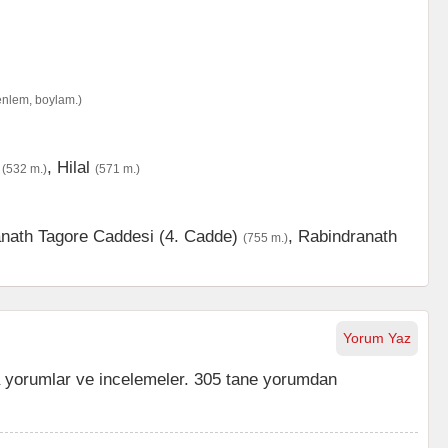
enlem, boylam.)
,
Hilal
(532 m.)
(571 m.)
nath Tagore Caddesi (4. Cadde)
,
Rabindranath
(755 m.)
Yorum Yaz
yorumlar ve incelemeler. 305 tane yorumdan