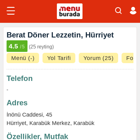
Berat Döner Lezzetin, Hürriyet
4.5
/5
(25 reyting)
Menü (-)
Yol Tarifi
Yorum (25)
Fotoğ
Telefon
-
Adres
İnönü Caddesi, 45
Hürriyet,
Karabük Merkez
,
Karabük
Özellikler, Mutfak