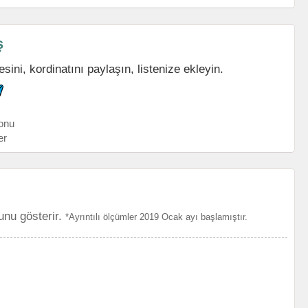
ş
ini, kordinatını paylaşın, listenize ekleyin.
onu
er
unu gösterir.
*Ayrıntılı ölçümler 2019 Ocak ayı başlamıştır.