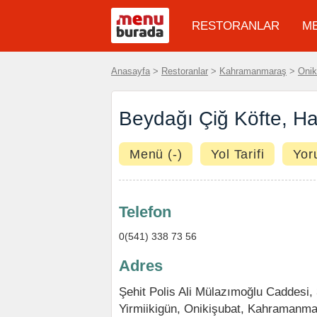
RESTORANLAR
M
Anasayfa
>
Restoranlar
>
Kahramanmaraş
>
Onik
Beydağı Çiğ Köfte, H
Menü (-)
Yol Tarifi
Yor
Telefon
0(541) 338 73 56
Adres
Şehit Polis Ali Mülazımoğlu Caddesi,
Yirmiikigün
,
Onikişubat
,
Kahramanma