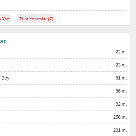
 Yaz
Tüm Yorumlar (7)
lar
22 m.
23 m.
r Bey
81 m.
86 m.
92 m.
256 m.
291 m.