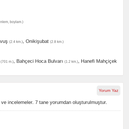
enlem, boylam.)
avuş
,
Onikişubat
(2.4 km.)
(2.8 km.)
,
Bahçeci Hoca Bulvarı
,
Hanefi Mahçiçek
(701 m.)
(1.2 km.)
Yorum Yaz
ve incelemeler. 7 tane yorumdan oluşturulmuştur.