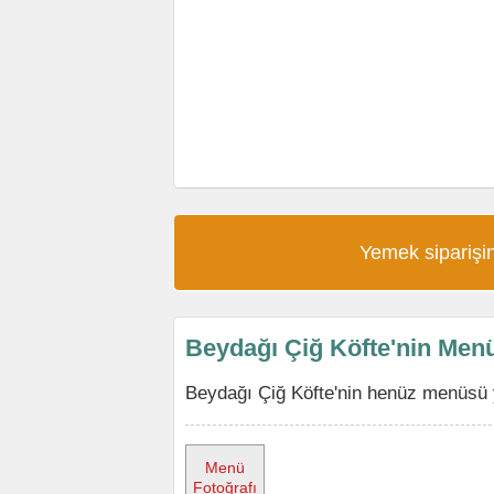
Yemek siparişin
Beydağı Çiğ Köfte'nin Men
Beydağı Çiğ Köfte'nin henüz menüsü y
Menü
Fotoğrafı