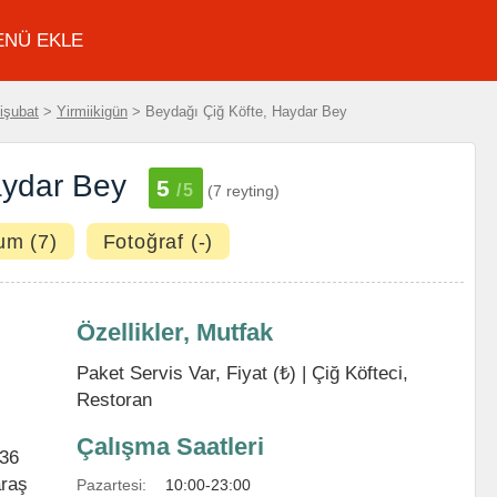
ENÜ EKLE
işubat
>
Yirmiikigün
> Beydağı Çiğ Köfte, Haydar Bey
aydar Bey
5
/5
(7 reyting)
um (7)
Fotoğraf (-)
Özellikler, Mutfak
Paket Servis Var, Fiyat (₺) |
Çiğ Köfteci
,
Restoran
Çalışma Saatleri
 36
raş
Pazartesi:
10:00-23:00