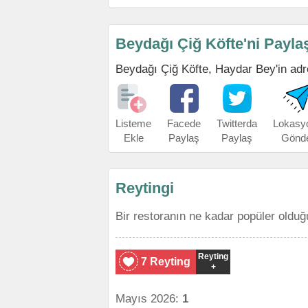
Beydağı Çiğ Köfte'ni Payla
Beydağı Çiğ Köfte, Haydar Bey'in adres
Listeme
Facede
Twitterda
Lokasy
Ekle
Paylaş
Paylaş
Gönd
Reytingi
Bir restoranın ne kadar popüler olduğ
Reyting
7 Reyting
+
Mayıs 2026:
1