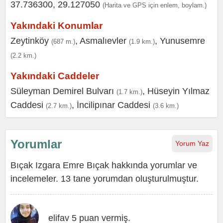
37.736300, 29.127050
(Harita ve GPS için enlem, boylam.)
Yakındaki Konumlar
Zeytinköy
,
Asmalıevler
,
Yunusemre
(687 m.)
(1.9 km.)
(2.2 km.)
Yakındaki Caddeler
Süleyman Demirel Bulvarı
,
Hüseyin Yılmaz
(1.7 km.)
Caddesi
,
İncilipınar Caddesi
(2.7 km.)
(3.6 km.)
Yorumlar
Yorum Yaz
Bıçak Izgara Emre Bıçak hakkında yorumlar ve
incelemeler. 13 tane yorumdan oluşturulmuştur.
elifav 5 puan vermiş.