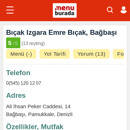
Bıçak Izgara Emre Bıçak, Bağbaşı
5
/5
(13 reyting)
Menü (-)
Yol Tarifi
Yorum (13)
Fotoğ
Telefon
0(545) 120 12 07
Adres
Ali İhsan Peker Caddesi, 14
Bağbaşı
,
Pamukkale
,
Denizli
Özellikler, Mutfak