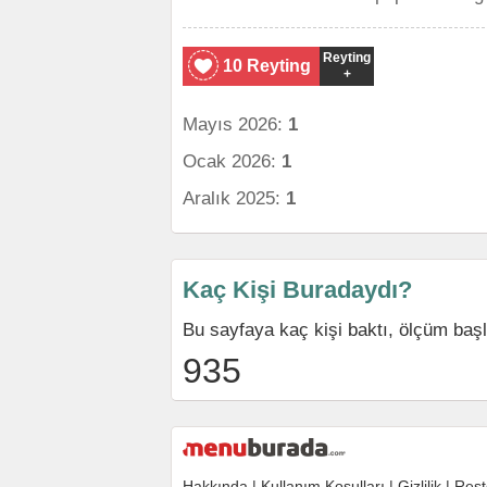
Reyting
10 Reyting
+
Mayıs 2026:
1
Ocak 2026:
1
Aralık 2025:
1
Kaç Kişi Buradaydı?
Bu sayfaya kaç kişi baktı, ölçüm baş
935
Hakkında
|
Kullanım Koşulları
|
Gizlilik
|
Rest