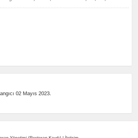
langıcı 02 Mayıs 2023.
oran Yönetimi (Restoran Kaydı)
|
İletişim