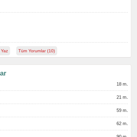
.
 Yaz
Tüm Yorumlar (10)
lar
18 m.
21 m.
59 m.
62 m.
90 m.