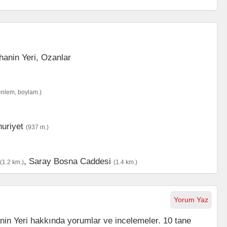
enlem, boylam.)
uriyet
(937 m.)
,
Saray Bosna Caddesi
(1.2 km.)
(1.4 km.)
Yorum Yaz
in Yeri hakkında yorumlar ve incelemeler. 10 tane