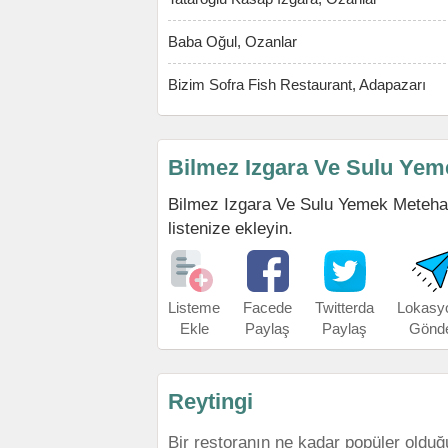
Baba Oğul, Ozanlar
Bizim Sofra Fish Restaurant, Adapazarı
Bilmez Izgara Ve Sulu Yeme
Bilmez Izgara Ve Sulu Yemek Metehanin
listenize ekleyin.
Listeme
Facede
Twitterda
Lokasy
Ekle
Paylaş
Paylaş
Gönd
Reytingi
Bir restoranın ne kadar popüler olduğ