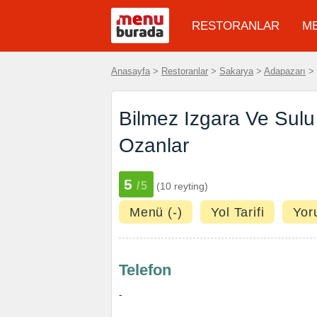
RESTORANLAR
M
Anasayfa
>
Restoranlar
>
Sakarya
>
Adapazarı
>
Bilmez Izgara Ve Sulu
Ozanlar
5
/5
(10 reyting)
Menü (-)
Yol Tarifi
Yor
Telefon
-