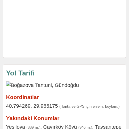
Yol Tarifi
Koordinatlar
40.794269, 29.966175
(Harita ve GPS için enlem, boylam.)
Yakındaki Konumlar
Yeşilova
,
Çayırköy Köyü
,
Tavşantepe
(889 m.)
(946 m.)