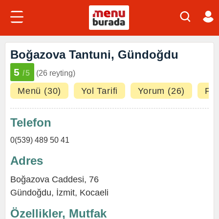
Boğazova Tantuni, Gündoğdu
5
/5
(26 reyting)
Menü (30)
Yol Tarifi
Yorum (26)
Fot
Telefon
0(539) 489 50 41
Adres
Boğazova Caddesi, 76
Gündoğdu
,
İzmit
,
Kocaeli
Özellikler, Mutfak