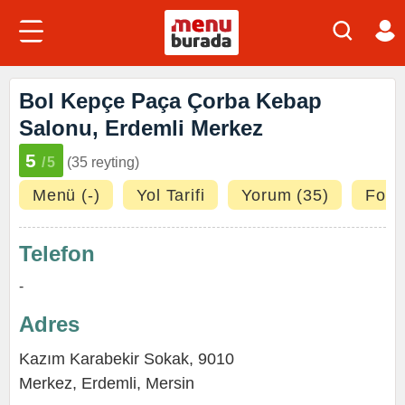
Bol Kepçe Paça Çorba Kebap
Salonu, Erdemli Merkez
5
/5
(35 reyting)
Menü (-)
Yol Tarifi
Yorum (35)
Fotoğ
Telefon
-
Adres
Kazım Karabekir Sokak, 9010
Merkez,
Erdemli
,
Mersin