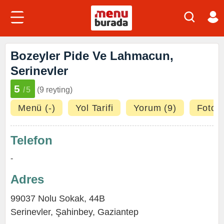
Bozeyler Pide Ve Lahmacun,
Serinevler
5
/5
(9 reyting)
Menü (-)
Yol Tarifi
Yorum (9)
Fotoğr
Telefon
-
Adres
99037 Nolu Sokak, 44B
Serinevler
,
Şahinbey
,
Gaziantep