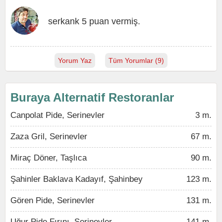
serkank 5 puan vermiş.
Yorum Yaz
Tüm Yorumlar (9)
Buraya Alternatif Restoranlar
Canpolat Pide, Serinevler
3 m.
Zaza Gril, Serinevler
67 m.
Miraç Döner, Taşlıca
90 m.
Şahinler Baklava Kadayıf, Şahinbey
123 m.
Gören Pide, Serinevler
131 m.
Uğur Pide Fırını, Serinevler
141 m.