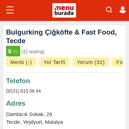
Bulgurking Çiğköfte & Fast Food,
Tecde
5
/5
(32 reyting)
Menü (-)
Yol Tarifi
Yorum (32)
Fotoğ
Telefon
0(531) 815 06 44
Adres
Damlacık Sokak, 29
Tecde
,
Yeşilyurt
,
Malatya