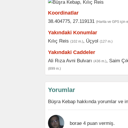
Koordinatlar
38.404775, 27.119131
(Harita ve GPS için 
Yakındaki Konumlar
Kılıç Reis
,
Üçyol
(102 m.)
(127 m.)
Yakındaki Caddeler
Ali Rıza Avni Bulvarı
,
Saim Çık
(436 m.)
(899 m.)
Yorumlar
Büşra Kebap hakkında yorumlar ve in
borae 4 puan vermiş.