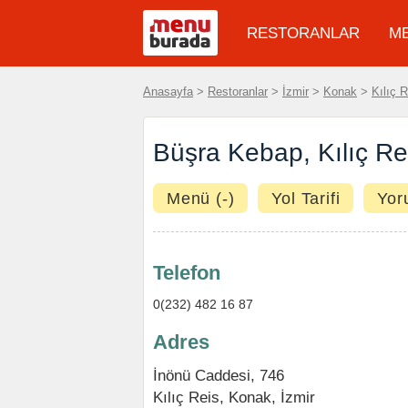
RESTORANLAR
M
Anasayfa
>
Restoranlar
>
İzmir
>
Konak
>
Kılıç R
Büşra Kebap, Kılıç Re
Menü (-)
Yol Tarifi
Yor
Telefon
0(232) 482 16 87
Adres
İnönü Caddesi, 746
Kılıç Reis
,
Konak
,
İzmir