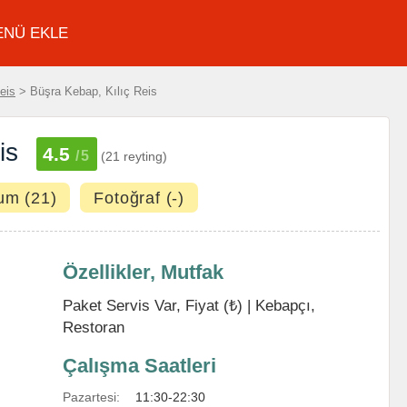
ENÜ EKLE
eis
> Büşra Kebap, Kılıç Reis
is
4.5
/5
(21 reyting)
um (21)
Fotoğraf (-)
Özellikler, Mutfak
Paket Servis Var, Fiyat (₺) |
Kebapçı
,
Restoran
Çalışma Saatleri
Pazartesi:
11:30-22:30