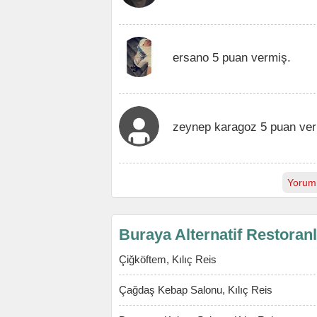
ersano 5 puan vermiş.
zeynep karagoz 5 puan ver
Yorum
Buraya Alternatif Restoran
Çiğköftem, Kılıç Reis
Çağdaş Kebap Salonu, Kılıç Reis