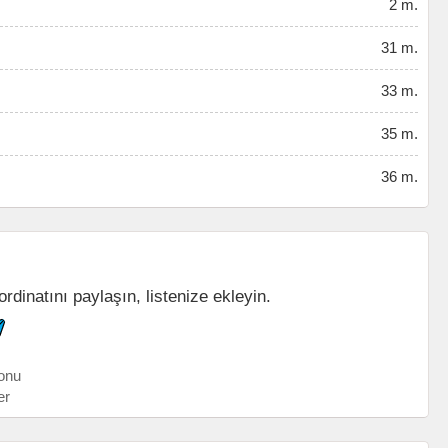
2 m.
31 m.
33 m.
35 m.
36 m.
rdinatını paylaşın, listenize ekleyin.
onu
er