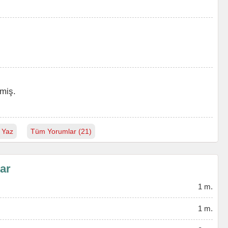
miş.
 Yaz
Tüm Yorumlar (21)
lar
1 m.
1 m.