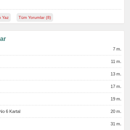
 Yaz
Tüm Yorumlar (8)
lar
7 m.
11 m.
13 m.
17 m.
19 m.
No 6 Kartal
20 m.
31 m.