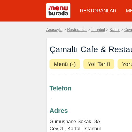
RESTORANLAR
M
Anasayfa
>
Restoranlar
>
İstanbul
>
Kartal
>
Cevi
Çamaltı Cafe & Restau
Menü (-)
Yol Tarifi
Yor
Telefon
-
Adres
Gümüşhane Sokak, 3A
Cevizli
,
Kartal
,
İstanbul