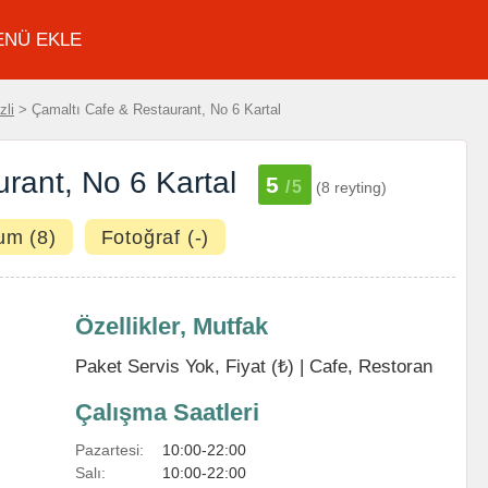
ENÜ EKLE
zli
> Çamaltı Cafe & Restaurant, No 6 Kartal
rant, No 6 Kartal
5
/5
(8 reyting)
um (8)
Fotoğraf (-)
Özellikler, Mutfak
Paket Servis Yok, Fiyat (₺) |
Cafe
,
Restoran
Çalışma Saatleri
Pazartesi:
10:00-22:00
Salı:
10:00-22:00