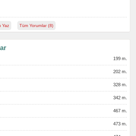
 Yaz
Tüm Yorumlar (8)
lar
199 m.
202 m.
328 m.
342 m.
467 m.
473 m.