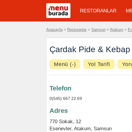
RESTORANLAR
M
Anasayfa
>
Restoranlar
>
Samsun
>
Atakum
>
Es
Çardak Pide & Kebap 
Menü (-)
Yol Tarifi
Yor
Telefon
0(545) 667 22 69
Adres
770 Sokak, 12
Esenevler
,
Atakum
,
Samsun