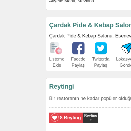
Afiyetle Mantı, Mevlana
Çardak Pide & Kebap Salo
Çardak Pide & Kebap Salonu, Esenevler
Listeme
Facede
Twitterda
Lokasy
Ekle
Paylaş
Paylaş
Gönd
Reytingi
Bir restoranın ne kadar popüler olduğ
Reyting
8 Reyting
+