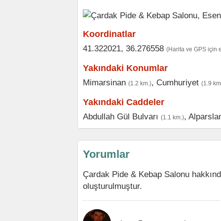
Koordinatlar
41.322021, 36.276558
(Harita ve GPS için 
Yakındaki Konumlar
Mimarsinan
,
Cumhuriyet
(1.2 km.)
(1.9 km
Yakındaki Caddeler
Abdullah Gül Bulvarı
,
Alparsla
(1.1 km.)
Yorumlar
Çardak Pide & Kebap Salonu hakkında
oluşturulmuştur.