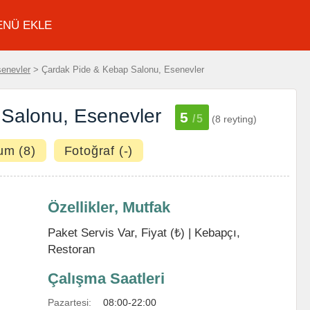
ENÜ EKLE
enevler
> Çardak Pide & Kebap Salonu, Esenevler
Salonu, Esenevler
5
/5
(8 reyting)
um (8)
Fotoğraf (-)
Özellikler, Mutfak
Paket Servis Var, Fiyat (₺) |
Kebapçı
,
Restoran
Çalışma Saatleri
Pazartesi:
08:00-22:00