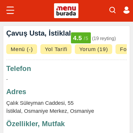
Çavuş Usta, İstiklal
4.5
/5
(19 reyting)
Menü (-)
Yol Tarifi
Yorum (19)
Fotoğ
Telefon
-
Adres
Çalık Süleyman Caddesi, 55
İstiklal
,
Osmaniye Merkez
,
Osmaniye
Özellikler, Mutfak