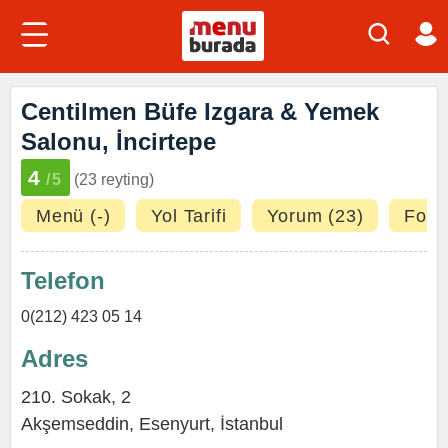
Centilmen Büfe Izgara & Yemek
Salonu, İncirtepe
4
/5
(23 reyting)
Menü (-)
Yol Tarifi
Yorum (23)
Fotoğ
Telefon
0(212) 423 05 14
Adres
210. Sokak, 2
Akşemseddin
,
Esenyurt
,
İstanbul