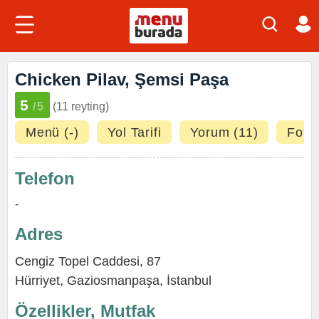
Chicken Pilav, Şemsi Paşa
5
/5
(11 reyting)
Menü (-)
Yol Tarifi
Yorum (11)
Fotoğ
Telefon
-
Adres
Cengiz Topel Caddesi, 87
Hürriyet
,
Gaziosmanpaşa
,
İstanbul
Özellikler, Mutfak