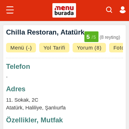
Chilla Restoran, Atatürk
5
/5
(8 reyting)
Menü (-)
Yol Tarifi
Yorum (8)
Fotoğr
Telefon
-
Adres
11. Sokak, 2C
Atatürk
,
Haliliye
,
Şanlıurfa
Özellikler, Mutfak