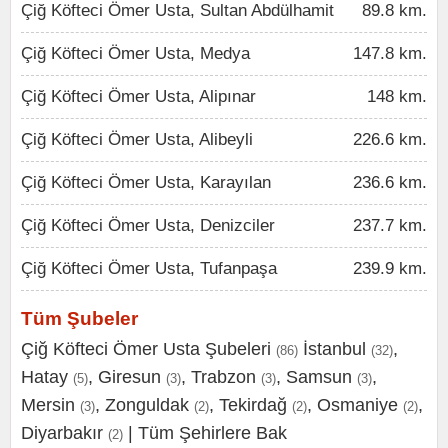
Çiğ Köfteci Ömer Usta, Sultan Abdülhamit
89.8 km.
Çiğ Köfteci Ömer Usta, Medya
147.8 km.
Çiğ Köfteci Ömer Usta, Alipınar
148 km.
Çiğ Köfteci Ömer Usta, Alibeyli
226.6 km.
Çiğ Köfteci Ömer Usta, Karayılan
236.6 km.
Çiğ Köfteci Ömer Usta, Denizciler
237.7 km.
Çiğ Köfteci Ömer Usta, Tufanpaşa
239.9 km.
Tüm Şubeler
Çiğ Köfteci Ömer Usta Şubeleri
İstanbul
,
(86)
(32)
Hatay
,
Giresun
,
Trabzon
,
Samsun
,
(5)
(3)
(3)
(3)
Mersin
,
Zonguldak
,
Tekirdağ
,
Osmaniye
,
(3)
(2)
(2)
(2)
Diyarbakır
|
Tüm Şehirlere Bak
(2)