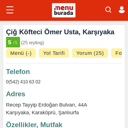
Çiğ Köfteci Ömer Usta, Karşıyaka
5
/5
(25 reyting)
Menü (-)
Yol Tarifi
Yorum (25)
Fotoğ
Telefon
0(542) 410 63 02
Adres
Recep Tayyip Erdoğan Bulvarı, 44A
Karşıyaka
,
Karaköprü
,
Şanlıurfa
Özellikler, Mutfak