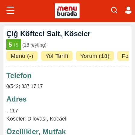
Çiğ Köfteci Sait, Köseler
5
/5
(18 reyting)
Menü (-)
Yol Tarifi
Yorum (18)
Fotoğ
Telefon
0(542) 337 17 17
Adres
, 117
Köseler,
Dilovası
,
Kocaeli
Özellikler, Mutfak