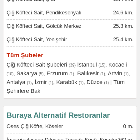
Çiğ Köfteci Sait, Pendikesenyalı
24.6 km.
Çiğ Köfteci Sait, Gölcük Merkez
25.3 km.
Çiğ Köfteci Sait, Yenişehir
25.4 km.
Tüm Şubeler
Çiğ Köfteci Sait Şubeleri
İstanbul
,
Kocaeli
(39)
(15)
,
Sakarya
,
Erzurum
,
Balıkesir
,
Artvin
,
(10)
(5)
(1)
(1)
(1)
Antalya
,
İzmir
,
Karabük
,
Düzce
|
Tüm
(1)
(1)
(1)
(1)
Şehirlere Bak
Buraya Alternatif Restoranlar
Oses Çiğ Köfte, Köseler
0 m.
İmeceizalasyon Dilovası Tepecik Köyü, Köseler
262 m.