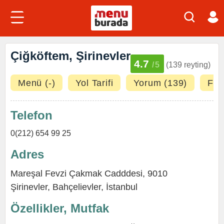
Çiğköftem, Şirinevler
4.7
/5
(139 reyting)
Menü (-)
Yol Tarifi
Yorum (139)
Fot
Telefon
0(212) 654 99 25
Adres
Mareşal Fevzi Çakmak Cadddesi, 9010
Şirinevler,
Bahçelievler
,
İstanbul
Özellikler, Mutfak