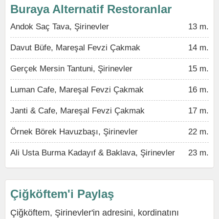
Buraya Alternatif Restoranlar
Andok Saç Tava, Şirinevler
13 m.
Davut Büfe, Mareşal Fevzi Çakmak
14 m.
Gerçek Mersin Tantuni, Şirinevler
15 m.
Luman Cafe, Mareşal Fevzi Çakmak
16 m.
Janti & Cafe, Mareşal Fevzi Çakmak
17 m.
Örnek Börek Havuzbaşı, Şirinevler
22 m.
Ali Usta Burma Kadayıf & Baklava, Şirinevler
23 m.
Çiğköftem'i Paylaş
Çiğköftem, Şirinevler'in adresini, kordinatını