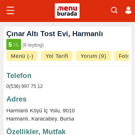
Çınar Altı Tost Evi, Harmanlı
5
/5
(9 reyting)
Menü (-)
Yol Tarifi
Yorum (9)
Fotoğr
Telefon
0(536) 997 75 12
Adres
Harmanlı Köyü İç Yolu, 9010
Harmanlı,
Karacabey
,
Bursa
Özellikler, Mutfak