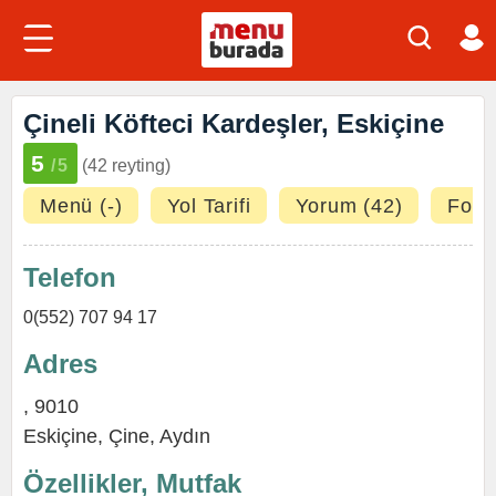
Çineli Köfteci Kardeşler, Eskiçine
5
/5
(42 reyting)
Menü (-)
Yol Tarifi
Yorum (42)
Fotoğ
Telefon
0(552) 707 94 17
Adres
, 9010
Eskiçine,
Çine
,
Aydın
Özellikler, Mutfak