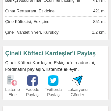
Balıkçı Abdurahman Özün Yeri, Eskiçine
414 m.
Çınar Rertaurant, Eskiçine
421 m.
Çine Köftecisi, Eskiçine
851 m.
Çineli Vahdetin Yeri, Kuruköy
1.2 km.
Çineli Köfteci Kardeşler'i Paylaş
Çineli Köfteci Kardeşler, Eskiçine'nin adresini,
kordinatını paylaşın, listenize ekleyin.
Listeme
Facede
Twitterda
Lokasyonu
Ekle
Paylaş
Paylaş
Gönder