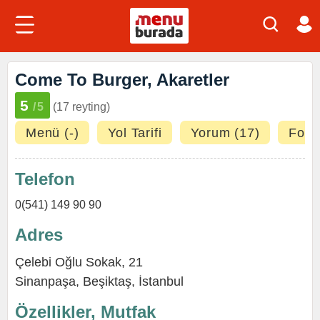
Come To Burger, Akaretler
5
/5
(17 reyting)
Menü (-)
Yol Tarifi
Yorum (17)
Fotoğ
Telefon
0(541) 149 90 90
Adres
Çelebi Oğlu Sokak, 21
Sinanpaşa
,
Beşiktaş
,
İstanbul
Özellikler, Mutfak