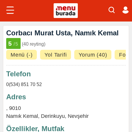
Corbacı Murat Usta, Namık Kemal
5
/5
(40 reyting)
Menü (-)
Yol Tarifi
Yorum (40)
Fotoğ
Telefon
0(534) 851 70 52
Adres
, 9010
Namık Kemal,
Derinkuyu
,
Nevşehir
Özellikler, Mutfak