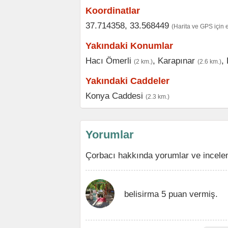
Koordinatlar
37.714358, 33.568449
(Harita ve GPS için 
Yakındaki Konumlar
Hacı Ömerli
,
Karapınar
,
(2 km.)
(2.6 km.)
Yakındaki Caddeler
Konya Caddesi
(2.3 km.)
Yorumlar
Çorbacı hakkında yorumlar ve incele
belisirma 5 puan vermiş.