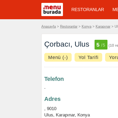
RESTORANLAR
M
Anasayfa
>
Restoranlar
>
Konya
>
Karapınar
> Ul
Çorbacı, Ulus
5
/5
(10 r
Menü (-)
Yol Tarifi
Yor
Telefon
-
Adres
, 9010
Ulus,
Karapınar
,
Konya