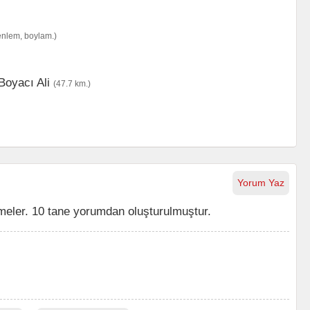
enlem, boylam.)
Boyacı Ali
(47.7 km.)
Yorum Yaz
meler. 10 tane yorumdan oluşturulmuştur.