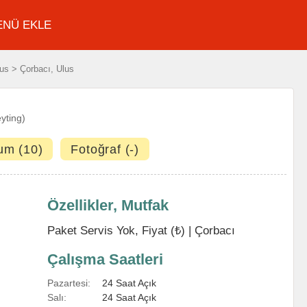
ENÜ EKLE
us > Çorbacı, Ulus
eyting)
um (10)
Fotoğraf (-)
Özellikler, Mutfak
Paket Servis Yok, Fiyat (₺) |
Çorbacı
Çalışma Saatleri
Pazartesi:
24 Saat Açık
Salı:
24 Saat Açık