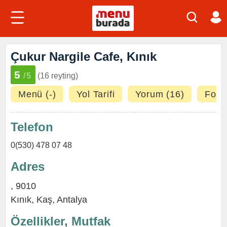
Çukur Nargile Cafe, Kınık
5
/5
(16 reyting)
Menü (-)
Yol Tarifi
Yorum (16)
Fotoğ
Telefon
0(530) 478 07 48
Adres
, 9010
Kınık
,
Kaş
,
Antalya
Özellikler, Mutfak