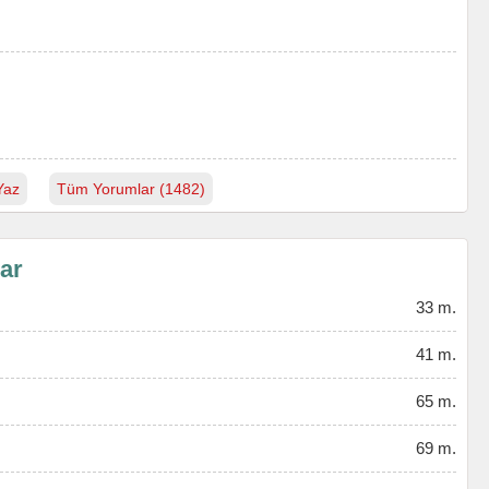
Yaz
Tüm Yorumlar (1482)
lar
33 m.
41 m.
65 m.
69 m.