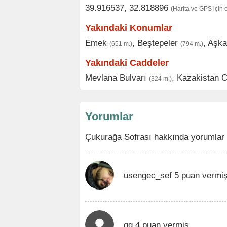
39.916537, 32.818896
(Harita ve GPS için 
Yakındaki Konumlar
Emek
,
Beştepeler
,
Aşka
(651 m.)
(794 m.)
Yakındaki Caddeler
Mevlana Bulvarı
,
Kazakistan 
(324 m.)
Yorumlar
Çukurağa Sofrası hakkında yorumlar 
usengec_sef 5 puan vermiş
qq 4 puan vermiş.