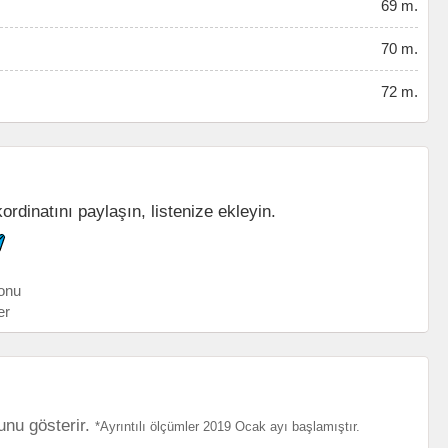
69 m.
70 m.
72 m.
rdinatını paylaşın, listenize ekleyin.
onu
er
unu gösterir.
*Ayrıntılı ölçümler 2019 Ocak ayı başlamıştır.