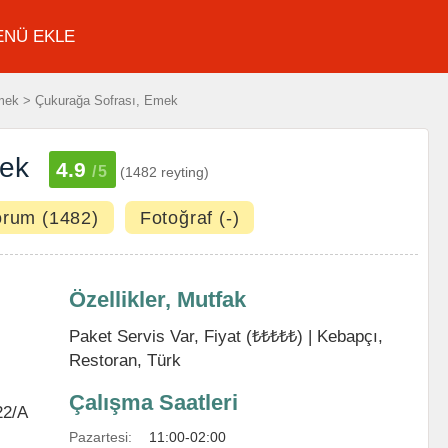
ENÜ EKLE
ek > Çukurağa Sofrası, Emek
mek
4.9
/5
(1482 reyting)
orum (1482)
Fotoğraf (-)
Özellikler, Mutfak
Paket Servis Var, Fiyat (₺₺₺₺₺) |
Kebapçı
,
Restoran
,
Türk
Çalışma Saatleri
22/A
Pazartesi:
11:00-02:00