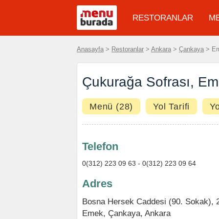
RESTORANLAR
M
Anasayfa
>
Restoranlar
>
Ankara
>
Çankaya
> Em
Çukurağa Sofrası, E
Menü (28)
Yol Tarifi
Y
Telefon
0(312) 223 09 63 - 0(312) 223 09 64
Adres
Bosna Hersek Caddesi (90. Sokak), 
Emek,
Çankaya
,
Ankara